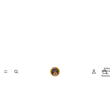
Artike
insgesa
im
Warenko
0