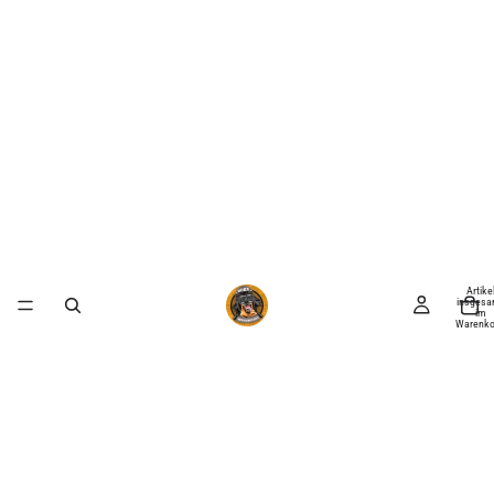
Artike
insgesa
im
Warenko
0