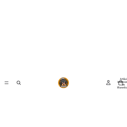
Artike
insgesa
im
Warenko
0