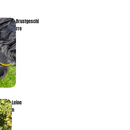
Brustgeschi
rre
Leine
n