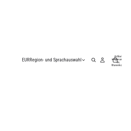
Artikel
EUR
Region- und Sprachauswahl
insgesamt
im
Warenkorb:
0