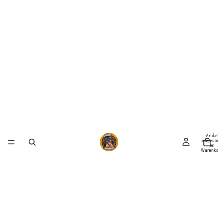
Artike
insgesa
im
Warenko
0