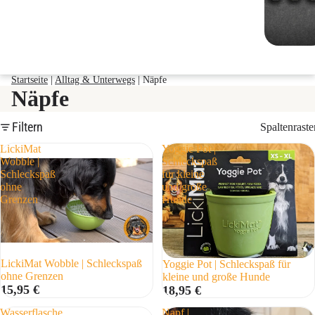
Startseite
|
Alltag & Unterwegs
|
Näpfe
Näpfe
Filtern
Spaltenraste
LickiMat
Yoggie Pot |
Wobble |
Schleckspaß
Schleckspaß
für kleine
ohne
und große
Grenzen
Hunde
LickiMat Wobble | Schleckspaß
Yoggie Pot | Schleckspaß für
ohne Grenzen
kleine und große Hunde
15,95 €
18,95 €
Wasserflasche
Napf |