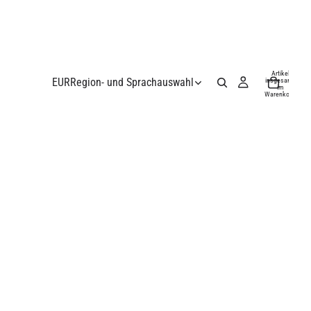
Artikel
EUR
Region- und Sprachauswahl
insgesamt
im
Warenkorb:
0