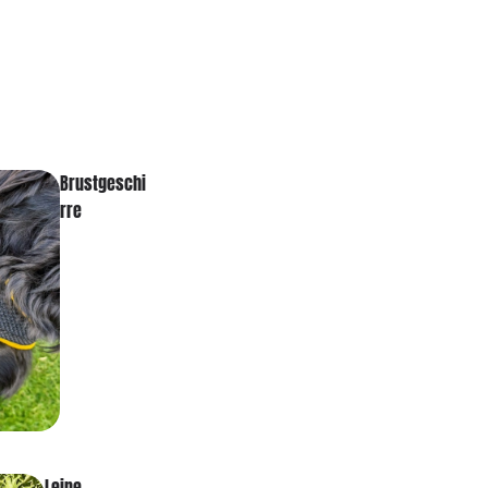
Brustgeschi
rre
Leine