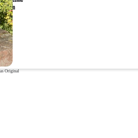
n
as Original
Halsbänd
er