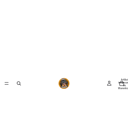
Artike
insgesa
im
Warenko
0