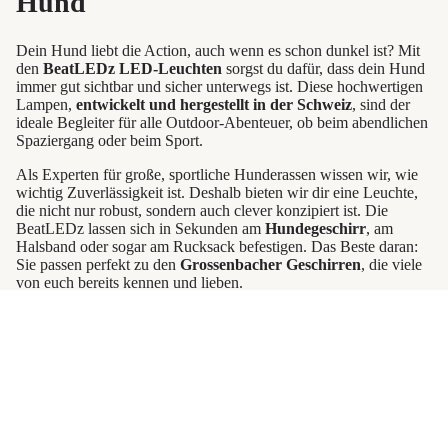
Hund
Dein Hund liebt die Action, auch wenn es schon dunkel ist? Mit
den
BeatLEDz LED-Leuchten
sorgst du dafür, dass dein Hund
immer gut sichtbar und sicher unterwegs ist. Diese hochwertigen
Lampen,
entwickelt und hergestellt in der Schweiz
, sind der
ideale Begleiter für alle Outdoor-Abenteuer, ob beim abendlichen
Spaziergang oder beim Sport.
Als Experten für große, sportliche Hunderassen wissen wir, wie
wichtig Zuverlässigkeit ist. Deshalb bieten wir dir eine Leuchte,
die nicht nur robust, sondern auch clever konzipiert ist. Die
BeatLEDz lassen sich in Sekunden am
Hundegeschirr
, am
Halsband oder sogar am Rucksack befestigen. Das Beste daran:
Sie passen perfekt zu den
Grossenbacher Geschirren
, die viele
von euch bereits kennen und lieben.
Was die BeatLEDz so besonders macht
19,95 €
Angebotspreis
Normaler
Preis
24,95 €
Optimale Sichtbarkeit:
Die leistungsstarke LED-
Technologie sorgt dafür, dass dein Hund auch auf weite
Entfernung gesehen wird. Wir empfehlen dir das
gelbe
Licht
, da es im Straßenverkehr als "Hindernis" sofort