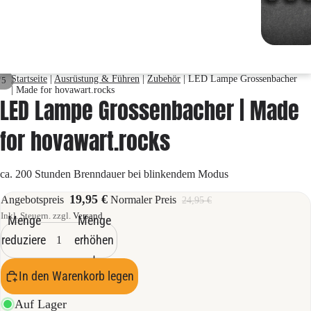
Startseite
|
Ausrüstung & Führen
|
Zubehör
|
LED Lampe Grossenbacher
/
5
| Made for hovawart.rocks
LED Lampe Grossenbacher | Made
for hovawart.rocks
ca. 200 Stunden Brenndauer bei blinkendem Modus
19,95 €
Angebotspreis
Normaler Preis
24,95 €
Inkl. Steuern. zzgl.
Versand
Menge
Menge
reduzieren
erhöhen
In den Warenkorb legen
Auf Lager