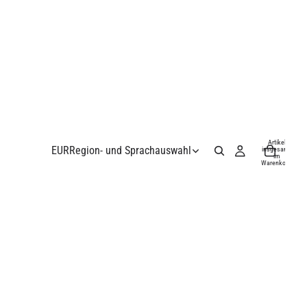
Artikel
EUR
Region- und Sprachauswahl
insgesamt
im
Warenkorb:
0