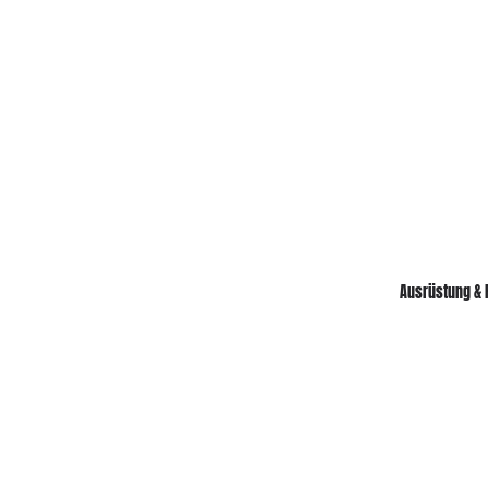
Ausrüstung & 