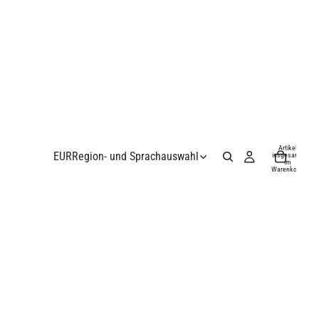
Artikel
EUR
Region- und Sprachauswahl
insgesamt
im
Warenkorb:
0